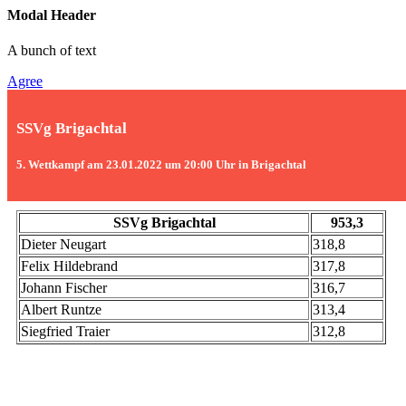
Modal Header
A bunch of text
Agree
SSVg Brigachtal
5. Wettkampf am 23.01.2022 um 20:00 Uhr in Brigachtal
SSVg Brigachtal
953,3
Dieter Neugart
318,8
Felix Hildebrand
317,8
Johann Fischer
316,7
Albert Runtze
313,4
Siegfried Traier
312,8